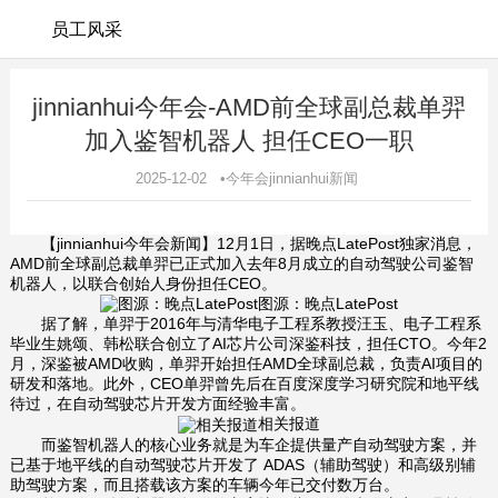
员工风采
jinnianhui今年会-AMD前全球副总裁单羿
加入鉴智机器人 担任CEO一职
2025-12-02 •今年会jinnianhui新闻
【jinnianhui今年会新闻】12月1日，据晚点LatePost独家消息，
AMD前全球副总裁单羿已正式加入去年8月成立的自动驾驶公司鉴智
机器人，以联合创始人身份担任CEO。
图源：晚点LatePost
据了解，单羿于2016年与清华电子工程系教授汪玉、电子工程系
毕业生姚颂、韩松联合创立了AI芯片公司深鉴科技，担任CTO。今年2
月，深鉴被AMD收购，单羿开始担任AMD全球副总裁，负责AI项目的
研发和落地。此外，CEO单羿曾先后在百度深度学习研究院和地平线
待过，在自动驾驶芯片开发方面经验丰富。
相关报道
而鉴智机器人的核心业务就是为车企提供量产自动驾驶方案，并
已基于地平线的自动驾驶芯片开发了 ADAS（辅助驾驶）和高级别辅
助驾驶方案，而且搭载该方案的车辆今年已交付数万台。